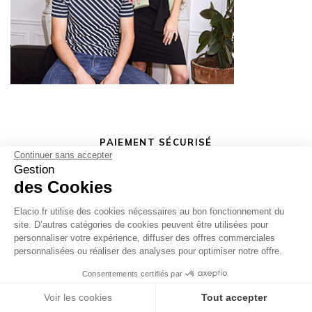
PAIEMENT SÉCURISÉ
Carte Bleue, Paypal
Continuer sans accepter
Gestion
des Cookies
100% MADE IN FRANCE
Elacio.fr utilise des cookies nécessaires au bon fonctionnement du
En savoir plus
site. D’autres catégories de cookies peuvent être utilisées pour
personnaliser votre expérience, diffuser des offres commerciales
personnalisées ou réaliser des analyses pour optimiser notre offre.
LIVRAISON OFFERTE
A partir de 150€
Consentements certifiés par
Laissez nous un message
Voir les cookies
Tout accepter