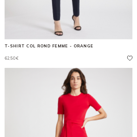
T-SHIRT COL ROND FEMME - ORANGE
Prix
62,50 €