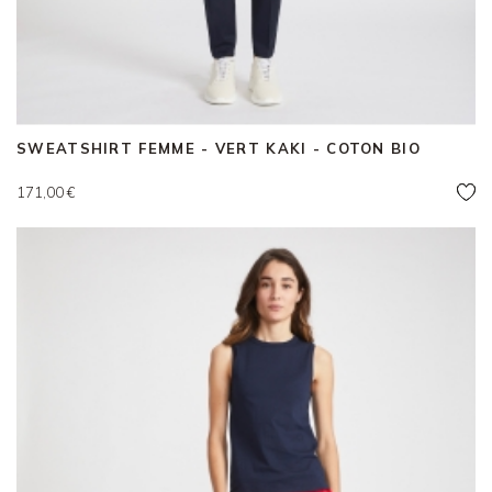
SWEATSHIRT FEMME - VERT KAKI - COTON BIO
Prix
171,00 €