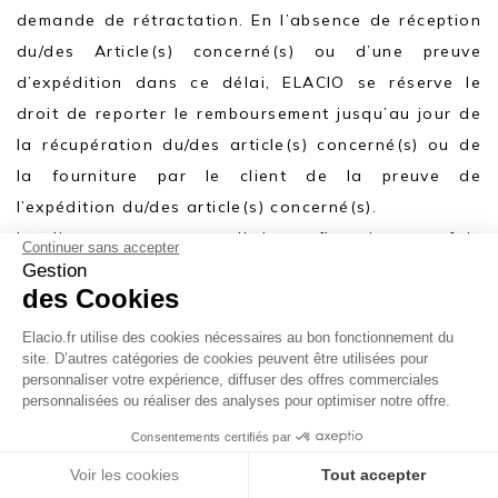
demande de rétractation. En l’absence de réception
du/des Article(s) concerné(s) ou d’une preuve
d’expédition dans ce délai, ELACIO se réserve le
droit de reporter le remboursement jusqu’au jour de
la récupération du/des article(s) concerné(s) ou de
la fourniture par le client de la preuve de
l’expédition du/des article(s) concerné(s).
Le client recevra un email de confirmation, une fois
Continuer sans accepter
le remboursement déclenché.
Gestion
des Cookies
Afin d’effectuer le suivi de son colis, le client peut
utiliser le numéro de tracking fourni par la Poste.
Elacio.fr utilise des cookies nécessaires au bon fonctionnement du
site. D’autres catégories de cookies peuvent être utilisées pour
Retours en boutique :
personnaliser votre expérience, diffuser des offres commerciales
Le client dispose d’un délai maximum de 14 jours
personnalisées ou réaliser des analyses pour optimiser notre offre.
calendaires suivant la communication de sa décision
Consentements certifiés par
Laissez nous un message
de se rétracter, pour effectuer un retour à l'usine.
Voir les cookies
Tout accepter
Les modèles achetés durant nos outlets en ligne ne